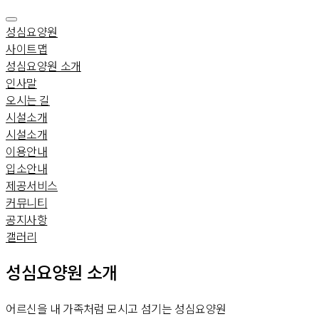
성심요양원
사이트맵
성심요양원 소개
인사말
오시는 길
시설소개
시설소개
이용안내
입소안내
제공서비스
커뮤니티
공지사항
갤러리
 성심요양원 소개 
어르신을 내 가족처럼 모시고 섬기는 성심요양원