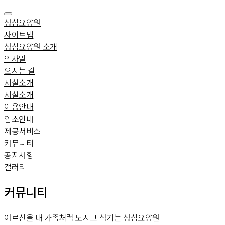
성심요양원
사이트맵
성심요양원 소개
인사말
오시는 길
시설소개
시설소개
이용안내
입소안내
제공서비스
커뮤니티
공지사항
갤러리
 커뮤니티 
어르신을 내 가족처럼 모시고 섬기는 성심요양원