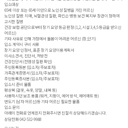
입소대상
 65세 이상 또는 65세 미만으로 노인성 질병을 가진 어르신
노인성 질병: 치매, 뇌혈관성 질환, 파킨슨 병등 보건 복지부 장관이 정하여 
고시한 질병
건강 보험 공단으로부터 장기 요양 등급 판정 (1,2, 시설 3,4,5 등급을 받으신 
어르신)
기타 사유로 인해 가정에서 돌봄이 어려운 어르신 (장,단기)
입소 계약시 구비 서류
장기 요양 인정서, 표준 장기 요양이용계획서
의사소견서, 진단서, 처방전
건강진단서 (전염성 질환 확인)
주민등록등본 (입소자/주보호자)
가족관계증명서 (입소자/주보호자)
주민등록증사본 (입소자/주보호자)
입소시 준비 물품
평상복 (겉옷, 속옷, 양말, 내복 등)
사용하시던 보조 용품 (워커, 지팡이, 에어 방석, 에어매트 등)
면도기 (남자 어르신)등 기타 어르신 필요한 물품
입소 문의
 아래의 전화로 언제든지 전화주시면 친절히 상담해드리겠습니다.
상담전화 
042-532-9988