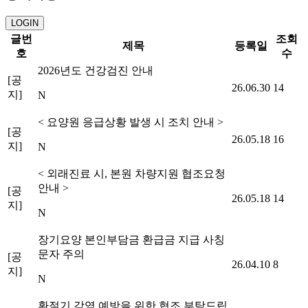
 LOGIN
글번
조회
제목
등록일
호
수
2026년도 건강검진 안내
[공
26.06.30
14
지]
N
< 요양원 응급상황 발생 시 조치 안내 >
[공
26.05.18
16
지]
N
< 외래진료 시, 본원 차량지원 협조요청 
안내 >
[공
26.05.18
14
지]
N
장기요양 본인부담금 환급금 지급 사칭
문자 주의
[공
26.04.10
8
지]
N
환절기 감염 예방을 위한 협조 부탁드립